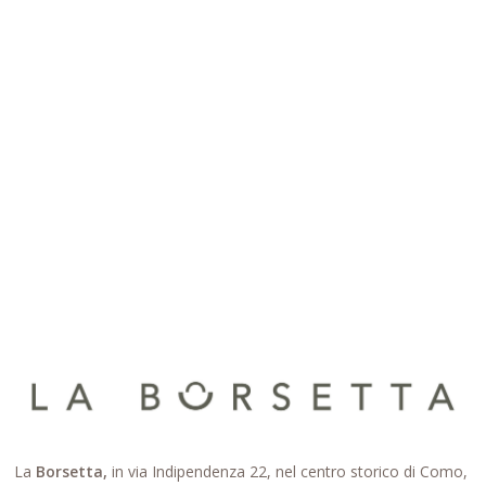
essere
scelte
nella
pagina
del
prodotto
La
Borsetta,
in via Indipendenza 22, nel centro storico di Como,