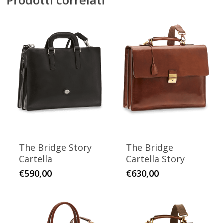
The Bridge Story
The Bridge
Cartella
Cartella Story
Questo
Questo
€
590,00
€
630,00
prodotto
prodotto
ha
ha
più
più