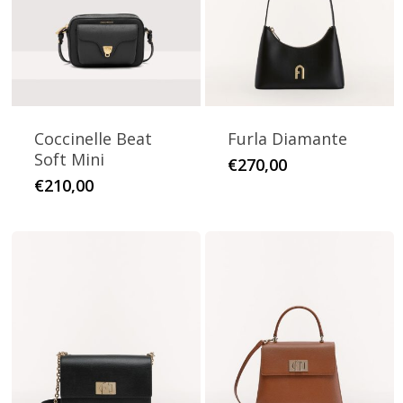
Coccinelle Beat
Furla Diamante
Soft Mini
Questo
€
270,00
Questo
€
210,00
prodotto
prodotto
ha
ha
più
più
varianti.
varianti.
Le
Le
opzioni
opzioni
possono
possono
essere
essere
scelte
scelte
nella