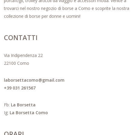
portafogli, trolley articoli da viaggio e accessori moda. Venite a
prodotto
trovarci nel nostro negozio di borse a Como e scoprite la nostra
collezione di borse per donne e uomini!
CONTATTI
Via Indipendenza 22
22100 Como
laborsettacomo@gmail.com
+39 031 261567
Fb:
La Borsetta
Ig:
La Borsetta Como
ORARI