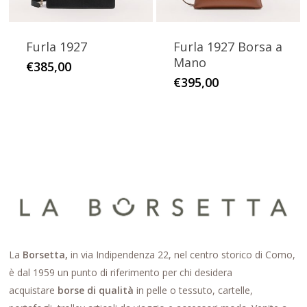
nella
pagina
pagina
del
Furla 1927
Furla 1927 Borsa a
del
prodotto
Mano
prodotto
Questo
€
385,00
Questo
€
395,00
prodotto
prodotto
ha
ha
più
più
varianti.
varianti.
Le
Le
opzioni
opzioni
possono
possono
essere
essere
scelte
scelte
nella
La
Borsetta,
in via Indipendenza 22, nel centro storico di Como,
nella
pagina
è dal 1959 un punto di riferimento per chi desidera
pagina
del
acquistare
borse di qualità
in pelle o tessuto, cartelle,
del
prodotto